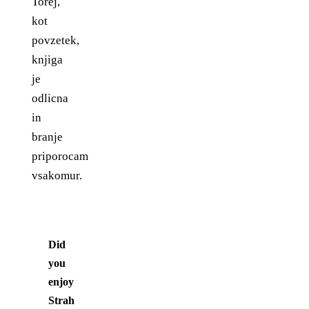
Torej,
kot
povzetek,
knjiga
je
odlicna
in
branje
priporocam
vsakomur.
Did
you
enjoy
Strah