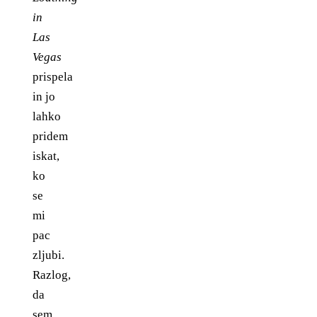
in
Las
Vegas
prispela
in jo
lahko
pridem
iskat,
ko
se
mi
pac
zljubi.
Razlog,
da
sem