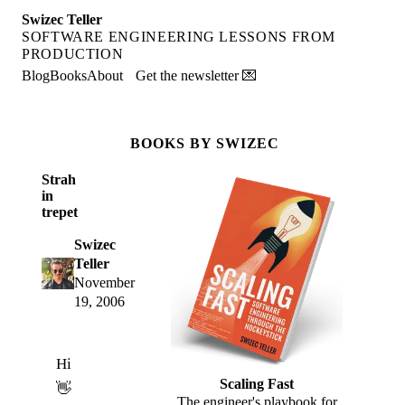
Swizec Teller
SOFTWARE ENGINEERING LESSONS FROM
PRODUCTION
Blog
Books
About
Get the newsletter 💌
BOOKS BY SWIZEC
Strah
in
trepet
Swizec
Teller
November
19, 2006
Hi
Scaling Fast
👋
The engineer's playbook for