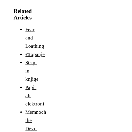
Related
Articles
Fear
and
Loathing
©topanje
Stripi
in
knjige
Papir
ali
elektroni
Memnoch
the
Devil