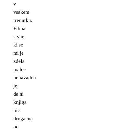
v
vsakem
trenutku.
Edina
stvar,
ki se
mi je
zdela
malce
nenavadna
je,
da ni
knjiga
nic
drugacna
od