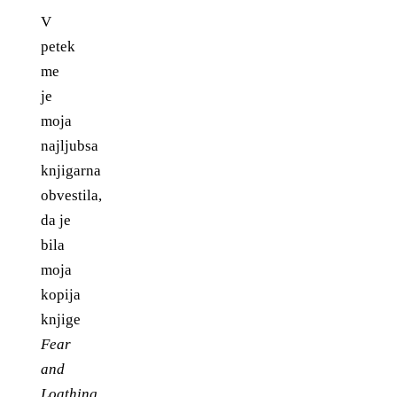
V
petek
me
je
moja
najljubsa
knjigarna
obvestila,
da je
bila
moja
kopija
knjige
Fear
and
Loathing